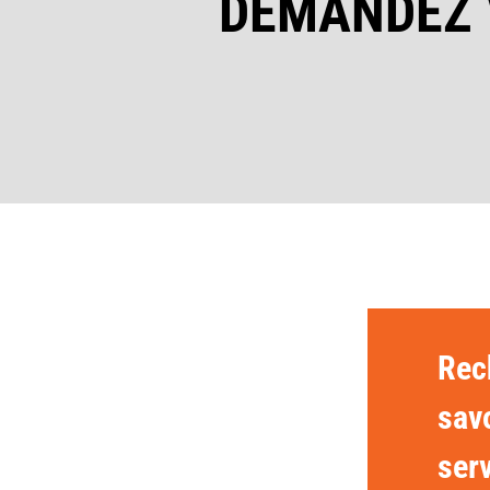
DEMANDEZ 
Rec
savo
ser