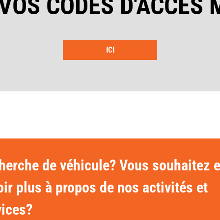
VOS CODES D'ACCES
ICI
herche de véhicule? Vous souhaitez 
ir plus à propos de nos activités et
vices?