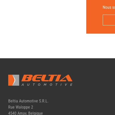
Nous so
Beltia Automotive S.R.L.
Rue Waloppe 2
4540 Amay, Belgique